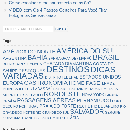
Como escolher o melhor assento no avião?
VÍDEO com Os 4 Passos Certeiros Para Você Tirar
Fotografias Sensacionais
Tags
AMÉRICA DO SUL
AMÉRICA DO NORTE
BRASIL
BAHIA
ARGENTINA
BARRA GRANDE / MARAÚ
CHAPADA DIAMANTINA
COSTA DO
CANADÁ
BUENOS AIRES
DESTINOS
DICAS
SAUÍPE
DESTAQUES
VARIADAS
ESTADOS UNIDOS
DISTRITO FEDERAL
GASTRONOMIA
EUROPA
HOME PAGE
ILHA DE
IMBASSAÍ
BOIPEBA
ILHÉUS
ITACARÉ
ITACIMIRIM
ITAPARICA
ITÁLIA
NORDESTE
NOVA YORK
MORRO DE SÃO PAULO
PARANÁ
PASSAGENS AÉREAS
PERNAMBUCO
PORTO
PARAÍBA
PRAIA DO FORTE
SEGURO
PORTUGAL
RECIFE
RIO DE JANEIRO
RIO
SALVADOR
SERGIPE
GRANDE DO NORTE
RIO GRANDE DO SUL
ÁSIA
SUBAÚMA
TRANCOSO
ÁFRICA DO SUL
Institucional