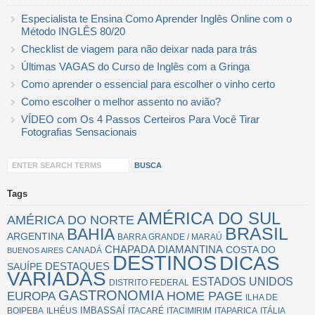
Especialista te Ensina Como Aprender Inglês Online com o
Método INGLÊS 80/20
Checklist de viagem para não deixar nada para trás
Últimas VAGAS do Curso de Inglês com a Gringa
Como aprender o essencial para escolher o vinho certo
Como escolher o melhor assento no avião?
VÍDEO com Os 4 Passos Certeiros Para Você Tirar
Fotografias Sensacionais
Tags
AMÉRICA DO SUL
AMÉRICA DO NORTE
BRASIL
BAHIA
ARGENTINA
BARRA GRANDE / MARAÚ
CHAPADA DIAMANTINA
COSTA DO
CANADÁ
BUENOS AIRES
DESTINOS
DICAS
SAUÍPE
DESTAQUES
VARIADAS
ESTADOS UNIDOS
DISTRITO FEDERAL
GASTRONOMIA
EUROPA
HOME PAGE
ILHA DE
IMBASSAÍ
BOIPEBA
ILHÉUS
ITACARÉ
ITACIMIRIM
ITAPARICA
ITÁLIA