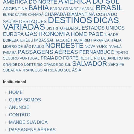
AMÉRICA DO SUL
AMÉRICA DO NORTE
BRASIL
BAHIA
ARGENTINA
BARRA GRANDE / MARAÚ
CHAPADA DIAMANTINA
COSTA DO
CANADÁ
BUENOS AIRES
DESTINOS
DICAS
SAUÍPE
DESTAQUES
VARIADAS
ESTADOS UNIDOS
DISTRITO FEDERAL
GASTRONOMIA
EUROPA
HOME PAGE
ILHA DE
IMBASSAÍ
BOIPEBA
ILHÉUS
ITACARÉ
ITACIMIRIM
ITAPARICA
ITÁLIA
NORDESTE
NOVA YORK
MORRO DE SÃO PAULO
PARANÁ
PASSAGENS AÉREAS
PERNAMBUCO
PORTO
PARAÍBA
PRAIA DO FORTE
SEGURO
PORTUGAL
RECIFE
RIO DE JANEIRO
RIO
SALVADOR
SERGIPE
GRANDE DO NORTE
RIO GRANDE DO SUL
ÁSIA
SUBAÚMA
TRANCOSO
ÁFRICA DO SUL
Institucional
HOME
QUEM SOMOS
ANUNCIE
CONTATO
MANDE SUA DICA
PASSAGENS AÉREAS