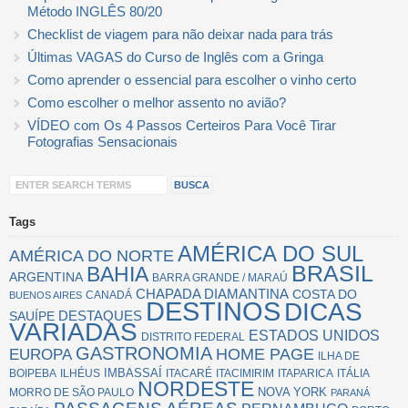
Método INGLÊS 80/20
Checklist de viagem para não deixar nada para trás
Últimas VAGAS do Curso de Inglês com a Gringa
Como aprender o essencial para escolher o vinho certo
Como escolher o melhor assento no avião?
VÍDEO com Os 4 Passos Certeiros Para Você Tirar
Fotografias Sensacionais
Tags
AMÉRICA DO SUL
AMÉRICA DO NORTE
BRASIL
BAHIA
ARGENTINA
BARRA GRANDE / MARAÚ
CHAPADA DIAMANTINA
COSTA DO
CANADÁ
BUENOS AIRES
DESTINOS
DICAS
SAUÍPE
DESTAQUES
VARIADAS
ESTADOS UNIDOS
DISTRITO FEDERAL
GASTRONOMIA
EUROPA
HOME PAGE
ILHA DE
IMBASSAÍ
BOIPEBA
ILHÉUS
ITACARÉ
ITACIMIRIM
ITAPARICA
ITÁLIA
NORDESTE
NOVA YORK
MORRO DE SÃO PAULO
PARANÁ