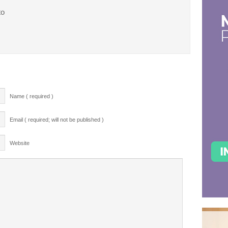
to
Name ( required )
Email ( required; will not be published )
Website