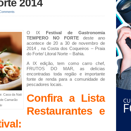
rte 2014
 Comments
O IX
Festival de Gastronomia
TEMPERO NO FORTE
deste ano
acontece de 20 a 30 de novembro de
2014 , na Costa dos Coqueiros – Praia
do Forte/ Litoral Norte – Bahia.
A IX edição, tem como carro chef,
FRUTOS DO MAR, as delícias
encontradas toda região e importante
fonte de renda para a comunidade de
pescadores locais.
Confira a Lista
e: Casa da Nati
z de Camarão
ju
Restaurantes e
ival: