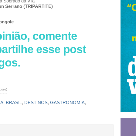
a Sobrado da Vila
n Serrano (TRIPARTITE)
ongole
pinião, comente
artilhe esse post
gos.
core)
IA
,
BRASIL
,
DESTINOS
,
GASTRONOMIA
,