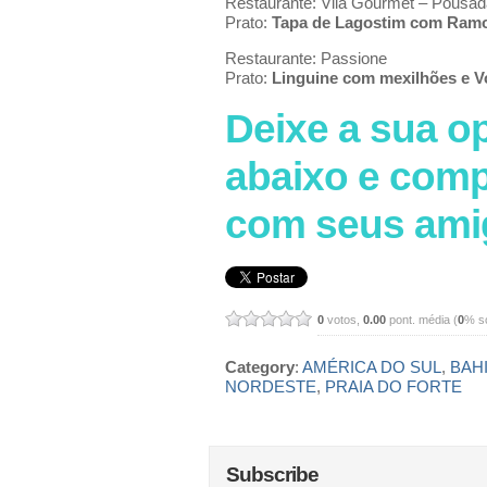
Restaurante: Vila Gourmet – Pousad
Prato:
Tapa de Lagostim com Ramo
Restaurante: Passione
Prato:
Linguine com mexilhões e V
Deixe a sua o
abaixo e comp
com seus ami
0
votos,
0.00
pont. média (
0
% s
Category
:
AMÉRICA DO SUL
,
BAH
NORDESTE
,
PRAIA DO FORTE
Subscribe