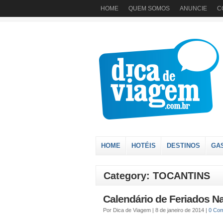
HOME
QUEM SOMOS
ANUNCIE
C
HOME
HOTÉIS
DESTINOS
GA
Category: TOCANTINS
Calendário de Feriados N
Por
Dica de Viagem
|
8 de janeiro de 2014
|
0 Co