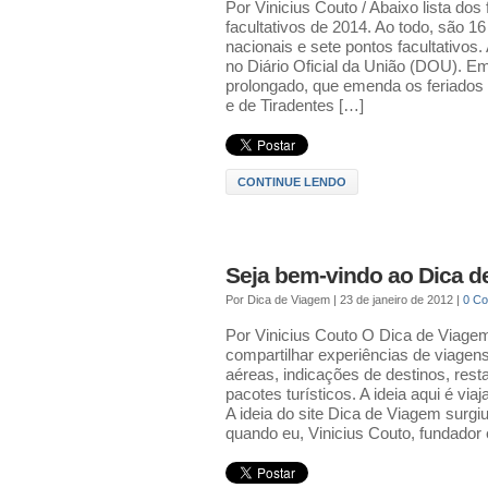
Por Vinicius Couto / Abaixo lista dos
facultativos de 2014. Ao todo, são 1
nacionais e sete pontos facultativos
no Diário Oficial da União (DOU). Em
prolongado, que emenda os feriados 
e de Tiradentes […]
CONTINUE LENDO
Seja bem-vindo ao Dica d
Por
Dica de Viagem
|
23 de janeiro de 2012
|
0 C
Por Vinicius Couto O Dica de Viage
compartilhar experiências de viage
aéreas, indicações de destinos, rest
pacotes turísticos. A ideia aqui é v
A ideia do site Dica de Viagem surg
quando eu, Vinicius Couto, fundador 