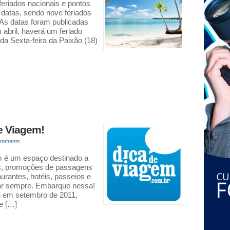
 feriados nacionais e pontos
6 datas, sendo nove feriados
. As datas foram publicadas
 abril, haverá um feriado
da Sexta-feira da Paixão (18)
e Viagem!
omments
m é um espaço destinado a
ns, promoções de passagens
aurantes, hotéis, passeios e
iajar sempre. Embarque nessa!
iu em setembro de 2011,
e […]