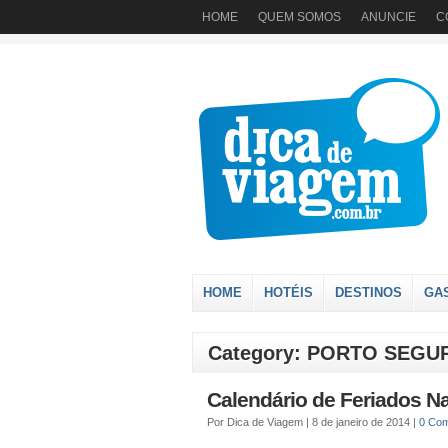
HOME
QUEM SOMOS
ANUNCIE
C
HOME
HOTÉIS
DESTINOS
GA
Category: PORTO SEGU
Calendário de Feriados N
Por
Dica de Viagem
|
8 de janeiro de 2014
|
0 Co