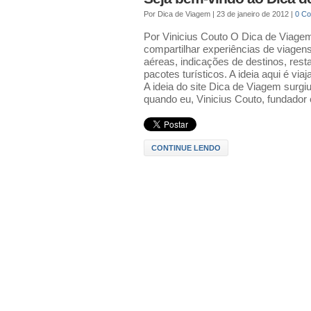
Por
Dica de Viagem
|
23 de janeiro de 2012
|
0 C
Por Vinicius Couto O Dica de Viage
compartilhar experiências de viage
aéreas, indicações de destinos, rest
pacotes turísticos. A ideia aqui é v
A ideia do site Dica de Viagem surg
quando eu, Vinicius Couto, fundador 
CONTINUE LENDO