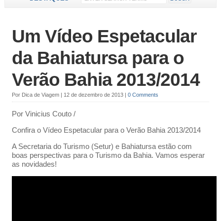
Um Vídeo Espetacular
da Bahiatursa para o
Verão Bahia 2013/2014
Por
Dica de Viagem
|
12 de dezembro de 2013
|
0 Comments
Por Vinicius Couto /
Confira o Vídeo Espetacular para o Verão Bahia 2013/2014
A Secretaria do Turismo (Setur) e Bahiatursa estão com
boas perspectivas para o Turismo da Bahia. Vamos esperar
as novidades!