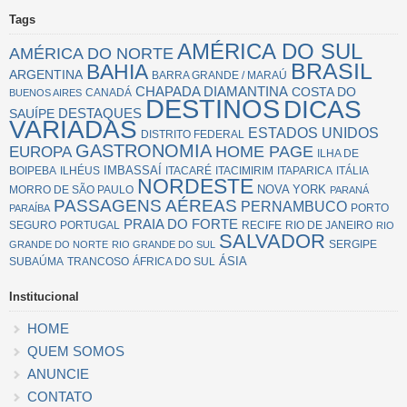
Tags
AMÉRICA DO SUL
AMÉRICA DO NORTE
BRASIL
BAHIA
ARGENTINA
BARRA GRANDE / MARAÚ
CHAPADA DIAMANTINA
COSTA DO
CANADÁ
BUENOS AIRES
DESTINOS
DICAS
SAUÍPE
DESTAQUES
VARIADAS
ESTADOS UNIDOS
DISTRITO FEDERAL
GASTRONOMIA
EUROPA
HOME PAGE
ILHA DE
IMBASSAÍ
BOIPEBA
ILHÉUS
ITACARÉ
ITACIMIRIM
ITAPARICA
ITÁLIA
NORDESTE
NOVA YORK
MORRO DE SÃO PAULO
PARANÁ
PASSAGENS AÉREAS
PERNAMBUCO
PORTO
PARAÍBA
PRAIA DO FORTE
SEGURO
PORTUGAL
RECIFE
RIO DE JANEIRO
RIO
SALVADOR
SERGIPE
GRANDE DO NORTE
RIO GRANDE DO SUL
ÁSIA
SUBAÚMA
TRANCOSO
ÁFRICA DO SUL
Institucional
HOME
QUEM SOMOS
ANUNCIE
CONTATO