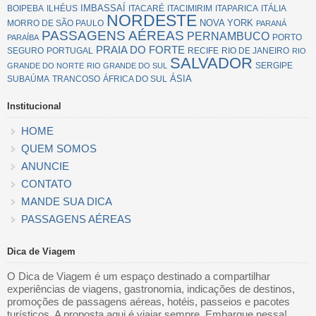
IMBASSAÍ
BOIPEBA
ILHÉUS
ITACARÉ
ITACIMIRIM
ITAPARICA
ITÁLIA
NORDESTE
NOVA YORK
MORRO DE SÃO PAULO
PARANÁ
PASSAGENS AÉREAS
PERNAMBUCO
PORTO
PARAÍBA
PRAIA DO FORTE
SEGURO
PORTUGAL
RECIFE
RIO DE JANEIRO
RIO
SALVADOR
SERGIPE
GRANDE DO NORTE
RIO GRANDE DO SUL
ÁSIA
SUBAÚMA
TRANCOSO
ÁFRICA DO SUL
Institucional
HOME
QUEM SOMOS
ANUNCIE
CONTATO
MANDE SUA DICA
PASSAGENS AÉREAS
Dica de Viagem
O Dica de Viagem é um espaço destinado a compartilhar
experiências de viagens, gastronomia, indicações de destinos,
promoções de passagens aéreas, hotéis, passeios e pacotes
turísticos. A proposta aqui é viajar sempre. Embarque nessa!