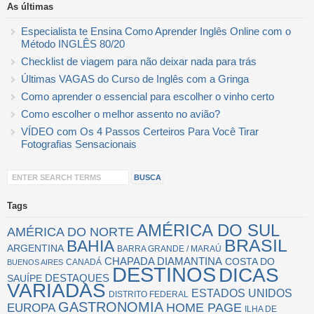
As últimas
Especialista te Ensina Como Aprender Inglês Online com o
Método INGLÊS 80/20
Checklist de viagem para não deixar nada para trás
Últimas VAGAS do Curso de Inglês com a Gringa
Como aprender o essencial para escolher o vinho certo
Como escolher o melhor assento no avião?
VÍDEO com Os 4 Passos Certeiros Para Você Tirar
Fotografias Sensacionais
Tags
AMÉRICA DO SUL
AMÉRICA DO NORTE
BRASIL
BAHIA
ARGENTINA
BARRA GRANDE / MARAÚ
CHAPADA DIAMANTINA
COSTA DO
CANADÁ
BUENOS AIRES
DESTINOS
DICAS
SAUÍPE
DESTAQUES
VARIADAS
ESTADOS UNIDOS
DISTRITO FEDERAL
GASTRONOMIA
EUROPA
HOME PAGE
ILHA DE