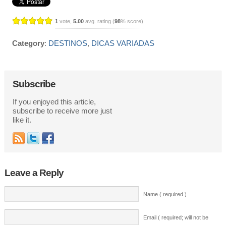
1
vote,
5.00
avg. rating (
98
% score)
Category
:
DESTINOS
,
DICAS VARIADAS
Subscribe
If you enjoyed this article,
subscribe to receive more just
like it.
Leave a Reply
Name ( required )
Email ( required; will not be