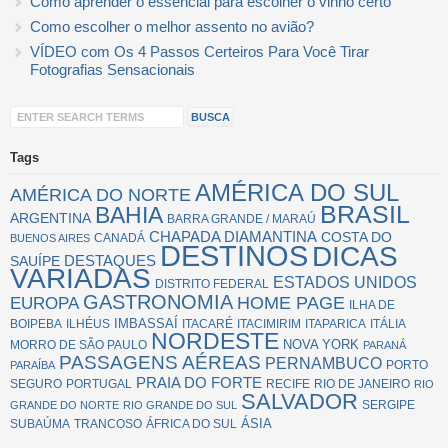
Como aprender o essencial para escolher o vinho certo
Como escolher o melhor assento no avião?
VÍDEO com Os 4 Passos Certeiros Para Você Tirar
Fotografias Sensacionais
Tags
AMÉRICA DO SUL
AMÉRICA DO NORTE
BRASIL
BAHIA
ARGENTINA
BARRA GRANDE / MARAÚ
CHAPADA DIAMANTINA
COSTA DO
CANADÁ
BUENOS AIRES
DESTINOS
DICAS
SAUÍPE
DESTAQUES
VARIADAS
ESTADOS UNIDOS
DISTRITO FEDERAL
GASTRONOMIA
EUROPA
HOME PAGE
ILHA DE
IMBASSAÍ
BOIPEBA
ILHÉUS
ITACARÉ
ITACIMIRIM
ITAPARICA
ITÁLIA
NORDESTE
NOVA YORK
MORRO DE SÃO PAULO
PARANÁ
PASSAGENS AÉREAS
PERNAMBUCO
PORTO
PARAÍBA
PRAIA DO FORTE
SEGURO
PORTUGAL
RECIFE
RIO DE JANEIRO
RIO
SALVADOR
SERGIPE
GRANDE DO NORTE
RIO GRANDE DO SUL
ÁSIA
SUBAÚMA
TRANCOSO
ÁFRICA DO SUL