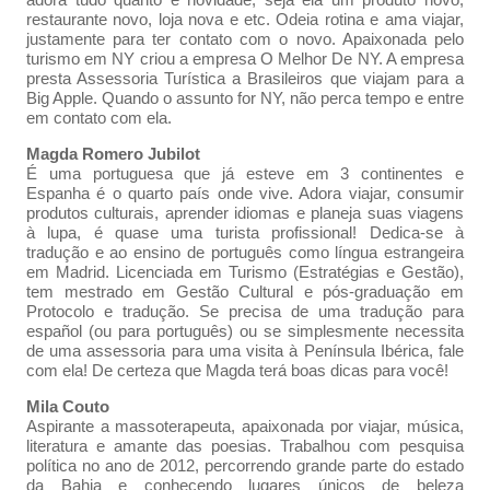
restaurante novo, loja nova e etc. Odeia rotina e ama viajar,
justamente para ter contato com o novo. Apaixonada pelo
turismo em NY criou a empresa O Melhor De NY. A empresa
presta Assessoria Turística a Brasileiros que viajam para a
Big Apple. Quando o assunto for NY, não perca tempo e entre
em contato com ela.
Magda Romero Jubilot
É uma portuguesa que já esteve em 3 continentes e
Espanha é o quarto país onde vive. Adora viajar, consumir
produtos culturais, aprender idiomas e planeja suas viagens
à lupa, é quase uma turista profissional! Dedica-se à
tradução e ao ensino de português como língua estrangeira
em Madrid. Licenciada em Turismo (Estratégias e Gestão),
tem mestrado em Gestão Cultural e pós-graduação em
Protocolo e tradução. Se precisa de uma tradução para
español (ou para português) ou se simplesmente necessita
de uma assessoria para uma visita à Península Ibérica, fale
com ela! De certeza que Magda terá boas dicas para você!
Mila Couto
Aspirante a massoterapeuta, apaixonada por viajar, música,
literatura e amante das poesias. Trabalhou com pesquisa
política no ano de 2012, percorrendo grande parte do estado
da Bahia e conhecendo lugares únicos de beleza