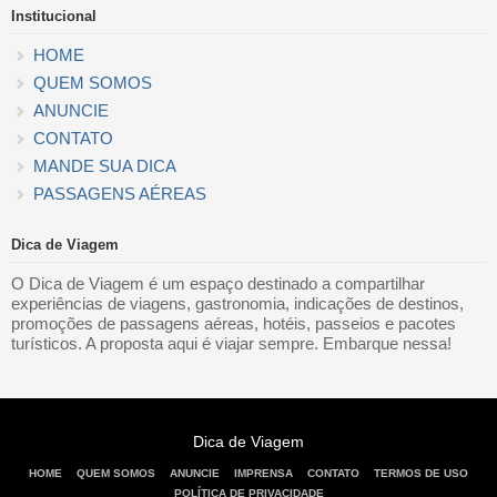
Institucional
HOME
QUEM SOMOS
ANUNCIE
CONTATO
MANDE SUA DICA
PASSAGENS AÉREAS
Dica de Viagem
O Dica de Viagem é um espaço destinado a compartilhar
experiências de viagens, gastronomia, indicações de destinos,
promoções de passagens aéreas, hotéis, passeios e pacotes
turísticos. A proposta aqui é viajar sempre. Embarque nessa!
Dica de Viagem
HOME
QUEM SOMOS
ANUNCIE
IMPRENSA
CONTATO
TERMOS DE USO
POLÍTICA DE PRIVACIDADE