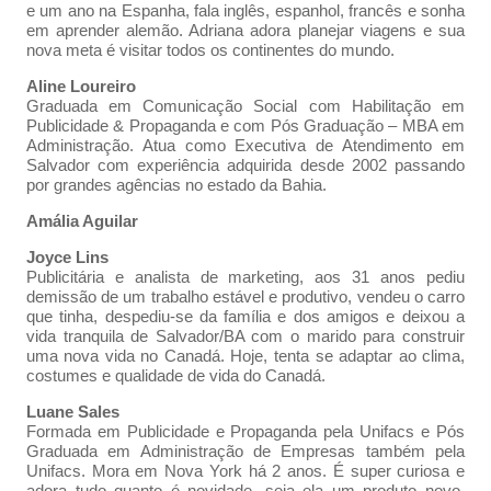
e um ano na Espanha, fala inglês, espanhol, francês e sonha
em aprender alemão. Adriana adora planejar viagens e sua
nova meta é visitar todos os continentes do mundo.
Aline Loureiro
Graduada em Comunicação Social com Habilitação em
Publicidade & Propaganda e com Pós Graduação – MBA em
Administração. Atua como Executiva de Atendimento em
Salvador com experiência adquirida desde 2002 passando
por grandes agências no estado da Bahia.
Amália Aguilar
Joyce Lins
Publicitária e analista de marketing, aos 31 anos pediu
demissão de um trabalho estável e produtivo, vendeu o carro
que tinha, despediu-se da família e dos amigos e deixou a
vida tranquila de Salvador/BA com o marido para construir
uma nova vida no Canadá. Hoje, tenta se adaptar ao clima,
costumes e qualidade de vida do Canadá.
Luane Sales
Formada em Publicidade e Propaganda pela Unifacs e Pós
Graduada em Administração de Empresas também pela
Unifacs. Mora em Nova York há 2 anos. É super curiosa e
adora tudo quanto é novidade, seja ela um produto novo,