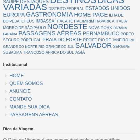
DICAS
SAUÍPE
DESTAQUES
VARIADAS
ESTADOS UNIDOS
DISTRITO FEDERAL
GASTRONOMIA
EUROPA
HOME PAGE
ILHA DE
IMBASSAÍ
BOIPEBA
ILHÉUS
ITACARÉ
ITACIMIRIM
ITAPARICA
ITÁLIA
NORDESTE
NOVA YORK
MORRO DE SÃO PAULO
PARANÁ
PASSAGENS AÉREAS
PERNAMBUCO
PORTO
PARAÍBA
PRAIA DO FORTE
SEGURO
PORTUGAL
RECIFE
RIO DE JANEIRO
RIO
SALVADOR
SERGIPE
GRANDE DO NORTE
RIO GRANDE DO SUL
ÁSIA
SUBAÚMA
TRANCOSO
ÁFRICA DO SUL
Institucional
HOME
QUEM SOMOS
ANUNCIE
CONTATO
MANDE SUA DICA
PASSAGENS AÉREAS
Dica de Viagem
O Dica de Viagem é um espaço destinado a compartilhar