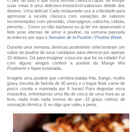
O pior de tudo é que essa bomba calórica capaz de entupir
suas veias é uma delicioso-irresistível-saboroso deleite dos
deuses. Uma delícia! Cada restaurante usa a critividade para
aprimorar a receita clássica com variações de sabores
incrementados com pimentão, champignon, salsicha, cebola,
pimenta… Como se não bastasse eu já ter me apaixonado e
feito juras eternas de amor à poutine, na semana passada
aconteceu por aqui a
Semaine de la Poutine / Poutine Week
.
Durante uma semana, diversas poutineries selecionaram um
sabor de poutine de seus cardápios para oferecer por apenas
10 dólares. Dá para imaginar a loucura que foi na cidade! Fui
com alguns amigos conferir a poutine da
Mange Moi
Poutinerie
e fiquei extasiada.
Imagine uma poutine que combina batata frita, frango, molho
gravy (receita de família de 30 anos) e o toque final: carne de
porco cozida e marinada por 8 horas! Para degustar essa
maravilha, enfrentamos uma fila de cerca de uma hora ao ar
livre, nada mais nada menos do que -15 graus celsius de
sensação térmica. E eu digo que valeu a pena.