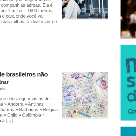
s companhias aéreas. Ela é
voo, 1 milha = 1600 metros.
 e para onde você vai,
 das milhas, o ideal é ver no
de brasileiros não
trar
ents
que não exigem vistos de
ha » Andorra » Antilhas
Bahamas » Barbados » Bélgica
ia » Chile » Colômbia »
a » […]