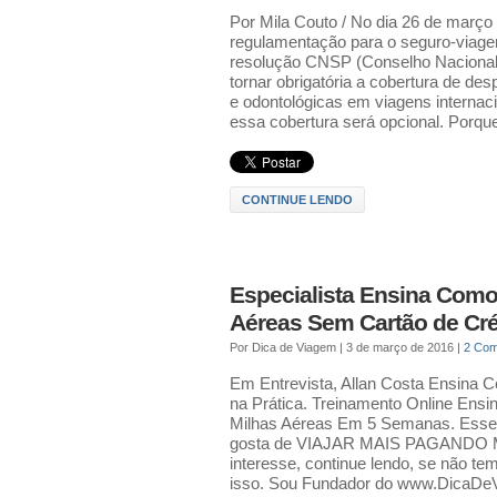
Por Mila Couto / No dia 26 de março
regulamentação para o seguro-viage
resolução CNSP (Conselho Nacional
tornar obrigatória a cobertura de de
e odontológicas em viagens internac
essa cobertura será opcional. Porque
CONTINUE LENDO
Especialista Ensina Com
Aéreas Sem Cartão de Cré
Por
Dica de Viagem
|
3 de março de 2016
|
2 Co
Em Entrevista, Allan Costa Ensina 
na Prática. Treinamento Online Ens
Milhas Aéreas Em 5 Semanas. Esse 
gosta de VIAJAR MAIS PAGANDO 
interesse, continue lendo, se não te
isso. Sou Fundador do www.DicaDeV