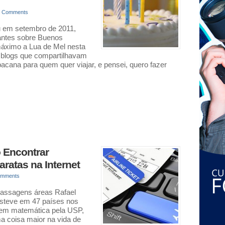
0 Comments
iu em setembro de 2011,
antes sobre Buenos
 máximo a Lua de Mel nesta
e blogs que compartilhavam
acana para quem quer viajar, e pensei, quero fazer
 Encontrar
ratas na Internet
omments
passagens áreas Rafael
 esteve em 47 países nos
o em matemática pela USP,
a coisa maior na vida de