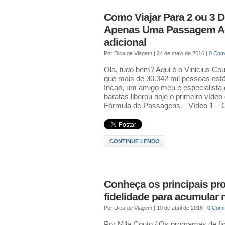
Como Viajar Para 2 ou 3 
Apenas Uma Passagem A
adicional
Por
Dica de Viagem
|
24 de maio de 2016
|
0 Com
Ola, tudo bem? Aqui é o Vinicius Co
que mais de 30.342 mil pessoas es
Incao, um amigo meu e especialist
baratas liberou hoje o primeiro víde
Fórmula de Passagens. Vídeo 1 – Co
CONTINUE LENDO
Conheça os principais pr
fidelidade para acumular 
Por
Dica de Viagem
|
10 de abril de 2016
|
0 Com
Por Mila Couto / Os programas de fi