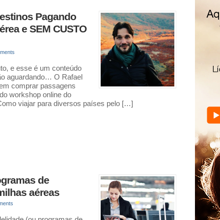
Destinos Pagando
érea e SEM CUSTO
ments
uto, e esse é um conteúdo
tão aguardando… O Rafael
a em comprar passagens
o do workshop online do
mo viajar para diversos países pelo […]
ogramas de
milhas aéreas
ments
delidade (ou programas de