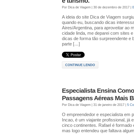
e turismo.
Por
Dica de Viagem
|
30 de dezembro de 2017
|
A ideia do site Dica de Viagem surg
quando eu, buscando dicas interess
Aires/Argentina, para aproveitar ao
cidade linda, me deparei com sites 
dicas de forma tão surpreendente e b
parte […]
CONTINUE LENDO
Especialista Ensina Como
Passagens Aéreas Mais Ba
Por
Dica de Viagem
|
31 de janeiro de 2017
|
5 C
O empreendedor e especialista em 
Incao, é um viajante profissional, já
cinco continentes. Rafael é formad
mas logo entendeu que faltava algum