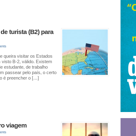
 de turista (B2) para
ents
 queira visitar os Estados
visto B-2, válido. Existem
de estudante, de trabalho
am passear pelo país, o certo
to é preencher o […]
ro viagem
ents