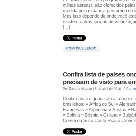
milhas aéreas), são oferecidos pela
medida pela distância percorrida de 
Mas isso depende de onde você está
existem outras formas de valorização
[…]
CONTINUE LENDO
Confira lista de países on
precisam de visto para en
Por
Dica de Viagem
|
5 de abril de 2016
|
0 Comm
Confira abaixo quais são as nações 
brasileiros: » África do Sul » Aleman
Francesas » Argentina » Áustria » 
» Bolívia » Bósnia » Guiana » Bulgár
Coréia do Sul » Costa Rica » Croáci