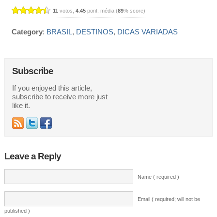
11
votos,
4.45
pont. média (
89
% score)
Category
:
BRASIL
,
DESTINOS
,
DICAS VARIADAS
Subscribe
If you enjoyed this article,
subscribe to receive more just
like it.
Leave a Reply
Name ( required )
Email ( required; will not be
published )