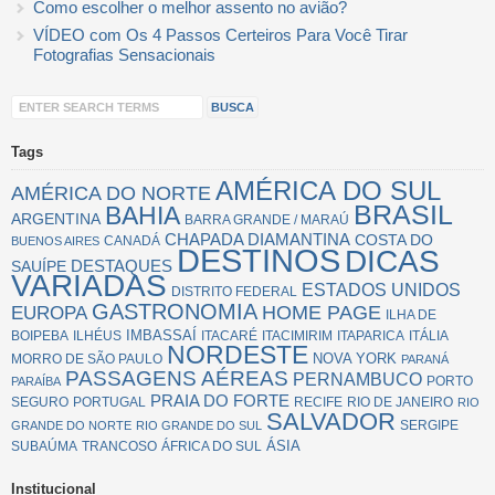
Como escolher o melhor assento no avião?
VÍDEO com Os 4 Passos Certeiros Para Você Tirar
Fotografias Sensacionais
Tags
AMÉRICA DO SUL
AMÉRICA DO NORTE
BRASIL
BAHIA
ARGENTINA
BARRA GRANDE / MARAÚ
CHAPADA DIAMANTINA
COSTA DO
CANADÁ
BUENOS AIRES
DESTINOS
DICAS
SAUÍPE
DESTAQUES
VARIADAS
ESTADOS UNIDOS
DISTRITO FEDERAL
GASTRONOMIA
EUROPA
HOME PAGE
ILHA DE
IMBASSAÍ
BOIPEBA
ILHÉUS
ITACARÉ
ITACIMIRIM
ITAPARICA
ITÁLIA
NORDESTE
NOVA YORK
MORRO DE SÃO PAULO
PARANÁ
PASSAGENS AÉREAS
PERNAMBUCO
PORTO
PARAÍBA
PRAIA DO FORTE
SEGURO
PORTUGAL
RECIFE
RIO DE JANEIRO
RIO
SALVADOR
SERGIPE
GRANDE DO NORTE
RIO GRANDE DO SUL
ÁSIA
SUBAÚMA
TRANCOSO
ÁFRICA DO SUL
Institucional